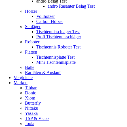
andro Belag Test
andro Rasanter Belag Test
Hölzer
Vollhölzer
Carbon Hölzer
Schläger
Tischtennisschläger Test
Profi Tischtennisschläger
Roboter
Tischtennis Roboter Test
Platten
Tischtennisplatte Test
Mini Tischtennisplatte
Bälle
Raritäten & Auslauf
Vergleiche
Marken
Tibhar
Donic
Xiom
Butterfly
Nittaku
Yasaka
TSP & Victas
Joola