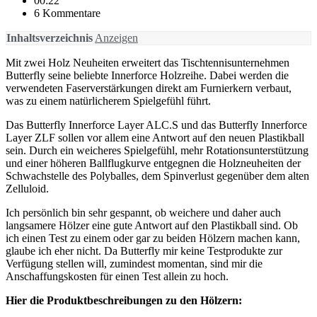
00:22
6 Kommentare
Inhaltsverzeichnis
Anzeigen
Mit zwei Holz Neuheiten erweitert das Tischtennisunternehmen
Butterfly seine beliebte Innerforce Holzreihe. Dabei werden die
verwendeten Faserverstärkungen direkt am Furnierkern verbaut,
was zu einem natürlicherem Spielgefühl führt.
Das Butterfly Innerforce Layer ALC.S und das Butterfly Innerforce
Layer ZLF sollen vor allem eine Antwort auf den neuen Plastikball
sein. Durch ein weicheres Spielgefühl, mehr Rotationsunterstützung
und einer höheren Ballflugkurve entgegnen die Holzneuheiten der
Schwachstelle des Polyballes, dem Spinverlust gegenüber dem alten
Zelluloid.
Ich persönlich bin sehr gespannt, ob weichere und daher auch
langsamere Hölzer eine gute Antwort auf den Plastikball sind. Ob
ich einen Test zu einem oder gar zu beiden Hölzern machen kann,
glaube ich eher nicht. Da Butterfly mir keine Testprodukte zur
Verfügung stellen will, zumindest momentan, sind mir die
Anschaffungskosten für einen Test allein zu hoch.
Hier die Produktbeschreibungen zu den Hölzern: