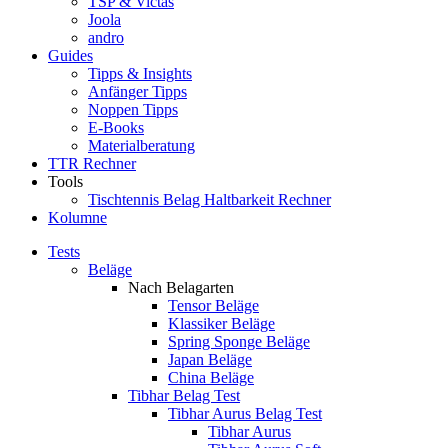
TSP & Victas
Joola
andro
Guides
Tipps & Insights
Anfänger Tipps
Noppen Tipps
E-Books
Materialberatung
TTR Rechner
Tools
Tischtennis Belag Haltbarkeit Rechner
Kolumne
Tests
Beläge
Nach Belagarten
Tensor Beläge
Klassiker Beläge
Spring Sponge Beläge
Japan Beläge
China Beläge
Tibhar Belag Test
Tibhar Aurus Belag Test
Tibhar Aurus