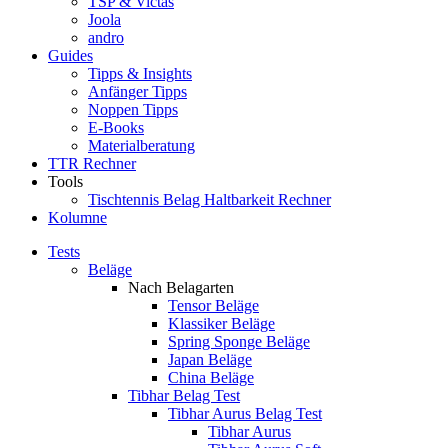
TSP & Victas
Joola
andro
Guides
Tipps & Insights
Anfänger Tipps
Noppen Tipps
E-Books
Materialberatung
TTR Rechner
Tools
Tischtennis Belag Haltbarkeit Rechner
Kolumne
Tests
Beläge
Nach Belagarten
Tensor Beläge
Klassiker Beläge
Spring Sponge Beläge
Japan Beläge
China Beläge
Tibhar Belag Test
Tibhar Aurus Belag Test
Tibhar Aurus