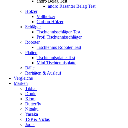
andro Belag Test
andro Rasanter Belag Test
Hölzer
Vollhölzer
Carbon Hölzer
Schläger
Tischtennisschläger Test
Profi Tischtennisschläger
Roboter
Tischtennis Roboter Test
Platten
Tischtennisplatte Test
Mini Tischtennisplatte
Bälle
Raritäten & Auslauf
Vergleiche
Marken
Tibhar
Donic
Xiom
Butterfly
Nittaku
Yasaka
TSP & Victas
Joola