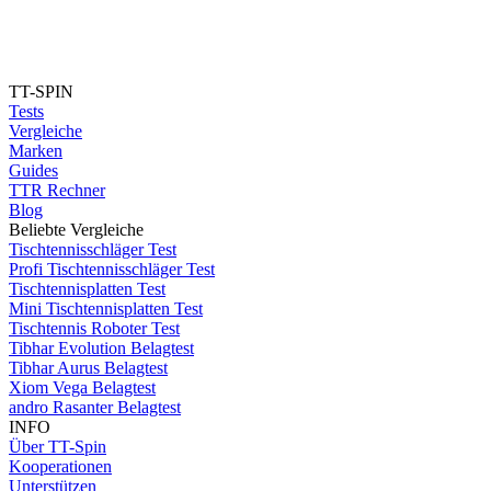
TT-SPIN
Tests
Vergleiche
Marken
Guides
TTR Rechner
Blog
Beliebte Vergleiche
Tischtennisschläger Test
Profi Tischtennisschläger Test
Tischtennisplatten Test
Mini Tischtennisplatten Test
Tischtennis Roboter Test
Tibhar Evolution Belagtest
Tibhar Aurus Belagtest
Xiom Vega Belagtest
andro Rasanter Belagtest
INFO
Über TT-Spin
Kooperationen
Unterstützen