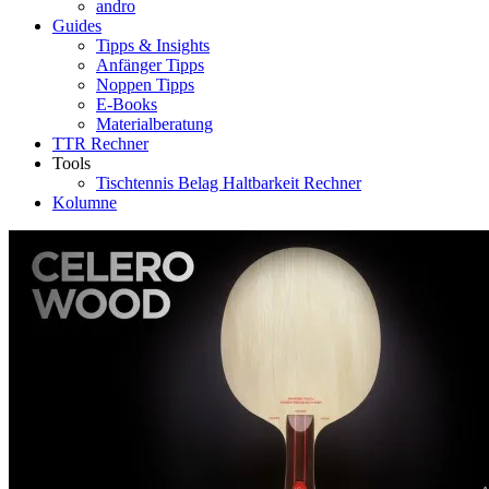
andro
Guides
Tipps & Insights
Anfänger Tipps
Noppen Tipps
E-Books
Materialberatung
TTR Rechner
Tools
Tischtennis Belag Haltbarkeit Rechner
Kolumne