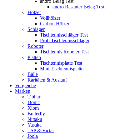
andro Belag Test
andro Rasanter Belag Test
Hölzer
Vollhölzer
Carbon Hölzer
Schläger
Tischtennisschläger Test
Profi Tischtennisschläger
Roboter
Tischtennis Roboter Test
Platten
Tischtennisplatte Test
Mini Tischtennisplatte
Bälle
Raritäten & Auslauf
Vergleiche
Marken
Tibhar
Donic
Xiom
Butterfly
Nittaku
Yasaka
TSP & Victas
Joola