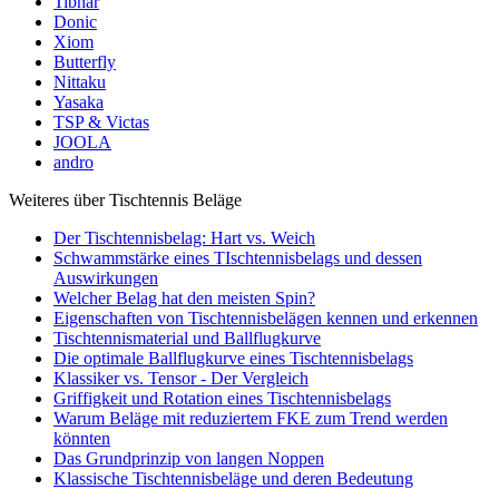
Tibhar
Donic
Xiom
Butterfly
Nittaku
Yasaka
TSP & Victas
JOOLA
andro
Weiteres über Tischtennis Beläge
Der Tischtennisbelag: Hart vs. Weich
Schwammstärke eines TIschtennisbelags und dessen
Auswirkungen
Welcher Belag hat den meisten Spin?
Eigenschaften von Tischtennisbelägen kennen und erkennen
Tischtennismaterial und Ballflugkurve
Die optimale Ballflugkurve eines Tischtennisbelags
Klassiker vs. Tensor - Der Vergleich
Griffigkeit und Rotation eines Tischtennisbelags
Warum Beläge mit reduziertem FKE zum Trend werden
könnten
Das Grundprinzip von langen Noppen
Klassische Tischtennisbeläge und deren Bedeutung