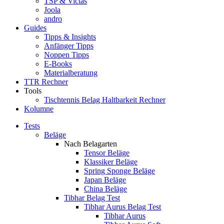
TSP & Victas
Joola
andro
Guides
Tipps & Insights
Anfänger Tipps
Noppen Tipps
E-Books
Materialberatung
TTR Rechner
Tools
Tischtennis Belag Haltbarkeit Rechner
Kolumne
Tests
Beläge
Nach Belagarten
Tensor Beläge
Klassiker Beläge
Spring Sponge Beläge
Japan Beläge
China Beläge
Tibhar Belag Test
Tibhar Aurus Belag Test
Tibhar Aurus