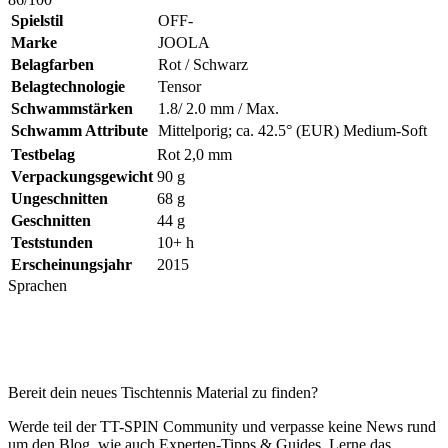
Spielstil
OFF-
Marke
JOOLA
Belagfarben
Rot / Schwarz
Belagtechnologie
Tensor
Schwammstärken
1.8/ 2.0 mm / Max.
Schwamm Attribute
Mittelporig; ca. 42.5° (EUR) Medium-Soft
Testbelag
Rot 2,0 mm
Verpackungsgewicht
90 g
Ungeschnitten
68 g
Geschnitten
44 g
Teststunden
10+ h
Erscheinungsjahr
2015
Sprachen
Bereit dein neues Tischtennis Material zu finden?
Werde teil der TT-SPIN Community und verpasse keine News rund
um den Blog, wie auch Experten-Tipps & Guides. Lerne das