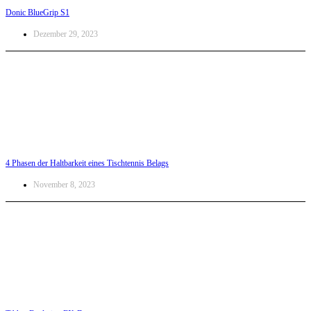
Donic BlueGrip S1
Dezember 29, 2023
4 Phasen der Haltbarkeit eines Tischtennis Belags
November 8, 2023