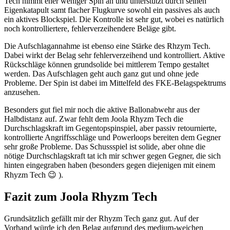
Tech nimmt eher weniger Spin an und unterstützt durch seinen
Eigenkatapult samt flacher Flugkurve sowohl ein passives als auch
ein aktives Blockspiel. Die Kontrolle ist sehr gut, wobei es natürlich
noch kontrolliertere, fehlerverzeihendere Beläge gibt.
Die Aufschlagannahme ist ebenso eine Stärke des Rhzym Tech.
Dabei wirkt der Belag sehr fehlerverzeihend und kontrolliert. Aktive
Rückschläge können grundsolide bei mittlerem Tempo gestaltet
werden. Das Aufschlagen geht auch ganz gut und ohne jede
Probleme. Der Spin ist dabei im Mittelfeld des FKE-Belagspektrums
anzusehen.
Besonders gut fiel mir noch die aktive Ballonabwehr aus der
Halbdistanz auf. Zwar fehlt dem Joola Rhyzm Tech die
Durchschlagskraft im Gegentopspinspiel, aber passiv retournierte,
kontrollierte Angriffsschläge und Powerloops bereiten dem Gegner
sehr große Probleme. Das Schussspiel ist solide, aber ohne die
nötige Durchschlagskraft tat ich mir schwer gegen Gegner, die sich
hinten eingegraben haben (besonders gegen diejenigen mit einem
Rhyzm Tech 😉 ).
Fazit zum Joola Rhyzm Tech
Grundsätzlich gefällt mir der Rhyzm Tech ganz gut. Auf der
Vorhand würde ich den Belag aufgrund des medium-weichen