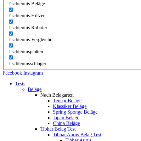
Tischtennis Beläge
Tischtennis Hölzer
Tischtennis Roboter
Tischtennis Vergleiche
Tischtennisplatten
Tischtennisschläger
Facebook
Instagram
Tests
Beläge
Nach Belagarten
Tensor Beläge
Klassiker Beläge
Spring Sponge Beläge
Japan Beläge
China Beläge
Tibhar Belag Test
Tibhar Aurus Belag Test
Tibhar Aurus