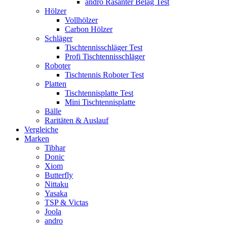
andro Rasanter Belag Test
Hölzer
Vollhölzer
Carbon Hölzer
Schläger
Tischtennisschläger Test
Profi Tischtennisschläger
Roboter
Tischtennis Roboter Test
Platten
Tischtennisplatte Test
Mini Tischtennisplatte
Bälle
Raritäten & Auslauf
Vergleiche
Marken
Tibhar
Donic
Xiom
Butterfly
Nittaku
Yasaka
TSP & Victas
Joola
andro