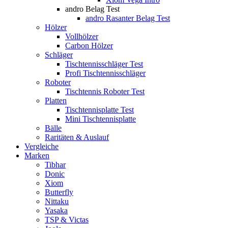
andro Belag Test
andro Rasanter Belag Test
Hölzer
Vollhölzer
Carbon Hölzer
Schläger
Tischtennisschläger Test
Profi Tischtennisschläger
Roboter
Tischtennis Roboter Test
Platten
Tischtennisplatte Test
Mini Tischtennisplatte
Bälle
Raritäten & Auslauf
Vergleiche
Marken
Tibhar
Donic
Xiom
Butterfly
Nittaku
Yasaka
TSP & Victas