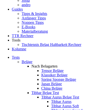
Joola
andro
Guides
Tipps & Insights
Anfänger Tipps
Noppen Tipps
E-Books
Materialberatung
TTR Rechner
Tools
Tischtennis Belag Haltbarkeit Rechner
Kolumne
Tests
Beläge
Nach Belagarten
Tensor Beläge
Klassiker Beläge
Spring Sponge Beläge
Japan Beläge
China Beläge
Tibhar Belag Test
Tibhar Aurus Belag Test
Tibhar Aurus
Tibhar Aurus Soft