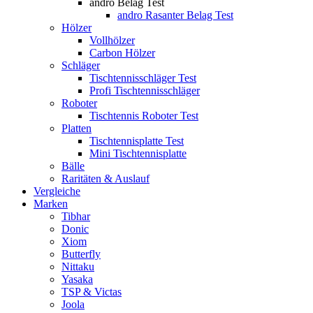
andro Belag Test
andro Rasanter Belag Test
Hölzer
Vollhölzer
Carbon Hölzer
Schläger
Tischtennisschläger Test
Profi Tischtennisschläger
Roboter
Tischtennis Roboter Test
Platten
Tischtennisplatte Test
Mini Tischtennisplatte
Bälle
Raritäten & Auslauf
Vergleiche
Marken
Tibhar
Donic
Xiom
Butterfly
Nittaku
Yasaka
TSP & Victas
Joola