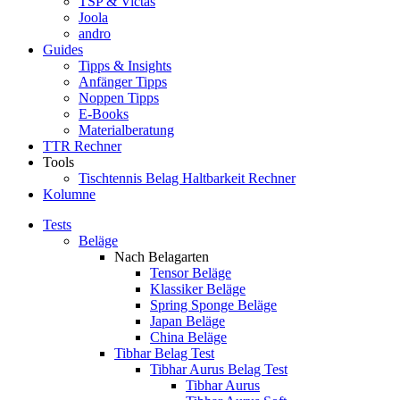
TSP & Victas
Joola
andro
Guides
Tipps & Insights
Anfänger Tipps
Noppen Tipps
E-Books
Materialberatung
TTR Rechner
Tools
Tischtennis Belag Haltbarkeit Rechner
Kolumne
Tests
Beläge
Nach Belagarten
Tensor Beläge
Klassiker Beläge
Spring Sponge Beläge
Japan Beläge
China Beläge
Tibhar Belag Test
Tibhar Aurus Belag Test
Tibhar Aurus