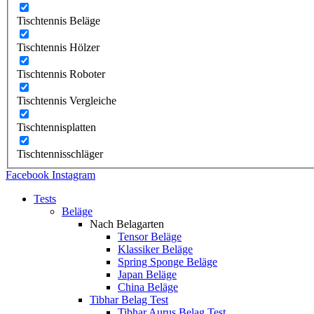
Tischtennis Beläge
Tischtennis Hölzer
Tischtennis Roboter
Tischtennis Vergleiche
Tischtennisplatten
Tischtennisschläger
Facebook
Instagram
Tests
Beläge
Nach Belagarten
Tensor Beläge
Klassiker Beläge
Spring Sponge Beläge
Japan Beläge
China Beläge
Tibhar Belag Test
Tibhar Aurus Belag Test