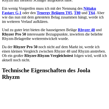
Rhyzm auf meinem Schläger aufgeklebt habe.
Ein wenig Vorgreifen muss ich mit der Nennung des
Nittaku
Fastarc G-1
oder den
Tenergy Belägen T05
,
T80
und
T64
. Aber
wie das nun mit dem getesteten Belag zusammen hängt, werde ich
im weiteren Verlauf aufklären.
Und zu guter letzt bieten die hauseigenen Beläge
Rhyzer 48
und
Rhyzer Pro 50
interessante Bezugspunkte, inwiefern die beliebte
Rhyzm-Belagreihe weiterentwickelt wurde.
Da der
Rhyzer Pro 50
noch nicht auf dem Markt ist, werde ich
einen kleinen Vergleich zwischen Rhyzer 48 und Rhyzm anstreben.
Ob ein großer
Rhyzer-Rhyzm Vergleichstest
folgen wird, weiß ich
aktuell noch nicht.
Technische Eigenschaften des Joola
Rhyzm