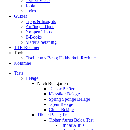
TSP & Victas
Joola
andro
Guides
Tipps & Insights
Anfänger Tipps
Noppen Tipps
E-Books
Materialberatung
TTR Rechner
Tools
Tischtennis Belag Haltbarkeit Rechner
Kolumne
Tests
Beläge
Nach Belagarten
Tensor Beläge
Klassiker Beläge
Spring Sponge Beläge
Japan Beläge
China Beläge
Tibhar Belag Test
Tibhar Aurus Belag Test
Tibhar Aurus