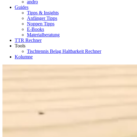
andro
Guides
Tipps & Insights
Anfänger Tipps
Noppen Tipps
E-Books
Materialberatung
TTR Rechner
Tools
Tischtennis Belag Haltbarkeit Rechner
Kolumne