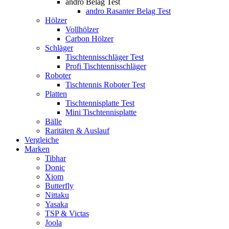
andro Belag Test
andro Rasanter Belag Test
Hölzer
Vollhölzer
Carbon Hölzer
Schläger
Tischtennisschläger Test
Profi Tischtennisschläger
Roboter
Tischtennis Roboter Test
Platten
Tischtennisplatte Test
Mini Tischtennisplatte
Bälle
Raritäten & Auslauf
Vergleiche
Marken
Tibhar
Donic
Xiom
Butterfly
Nittaku
Yasaka
TSP & Victas
Joola