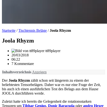
Startseite
/
Tischtennis Beläge
/
Joola Rhyzm
Joola Rhyzm
tt89player
20/03/2018
06:22
7 Kommentare
Inhaltsverzeichnis
Anzeigen
Der
Joola Rhyzm
zählt schon seit längerem zu einem der
beliebtesten Tensorbelägen. Daher war es nur eine Frage der Zeit,
bis auch ich einen ausführlichen Test des Belags aus dem Hause
JOOLA durchführen werde.
Zuletzt hatte ich bereits die Gelegenheit die rotationsstarken
Tensoren um
Tibhar Genius
,
Donic Baracuda
oder
andro Hexer